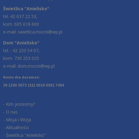
Świetlica "Anielisko"
tel. 42 637 22 53,
kom. 605 618 600
e-mail: swietlica.mocni@wp.pl
Dom "Anielisko"
tel. : 42 233 54 07,
kom. 730 253 025
e-mail: dom.mocni@wp.pl
Konto dla darowizn:
39 1240 3073 1111 0010 0591 7494
- Kim jesteśmy?
- O nas
- Misja i Wizja
- Aktualności
- Świetlica "Anielisko"