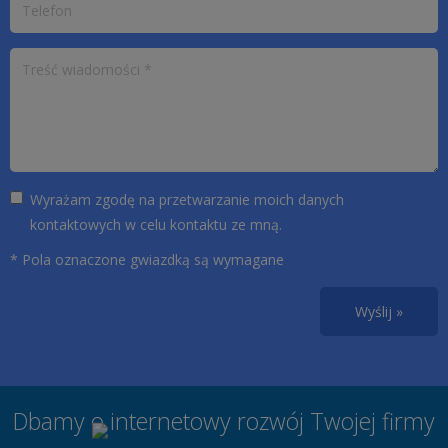
Wyrażam zgodę na przetwarzanie moich danych
kontaktowych w celu kontaktu ze mną.
* Pola oznaczone gwiazdką są wymagane
Wyślij »
Dbamy o internetowy rozwój Twojej firmy