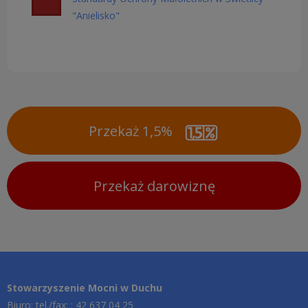
"Anielisko"
Przekaż 1,5%
Przekaż darowiznę
Stowarzyszenie Mocni w Duchu
Biuro: tel./fax: : 42 637 04 25