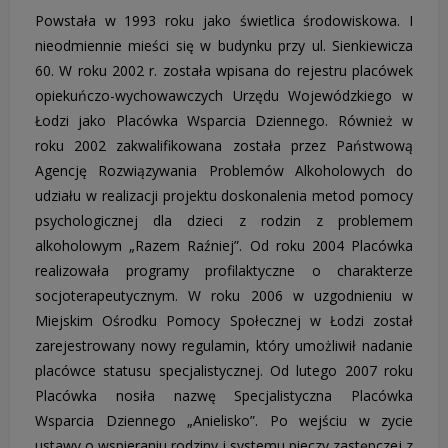
Powstała w 1993 roku jako świetlica środowiskowa. I
nieodmiennie mieści się w budynku przy ul. Sienkiewicza
60. W roku 2002 r. została wpisana do rejestru placówek
opiekuńczo-wychowawczych Urzędu Wojewódzkiego w
Łodzi jako Placówka Wsparcia Dziennego. Również w
roku 2002 zakwalifikowana została przez Państwową
Agencję Rozwiązywania Problemów Alkoholowych do
udziału w realizacji projektu doskonalenia metod pomocy
psychologicznej dla dzieci z rodzin z problemem
alkoholowym „Razem Raźniej”. Od roku 2004 Placówka
realizowała programy profilaktyczne o charakterze
socjoterapeutycznym. W roku 2006 w uzgodnieniu w
Miejskim Ośrodku Pomocy Społecznej w Łodzi został
zarejestrowany nowy regulamin, który umożliwił nadanie
placówce statusu specjalistycznej. Od lutego 2007 roku
Placówka nosiła nazwę Specjalistyczna Placówka
Wsparcia Dziennego „Anielisko”. Po wejściu w zycie
ustawy o wspieraniu rodziny i systemu pieczy zastępczej z